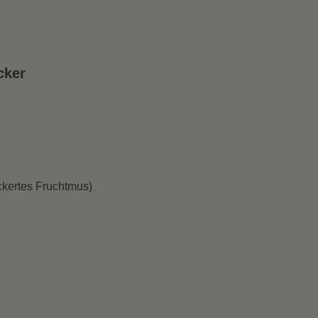
cker
ckertes Fruchtmus)