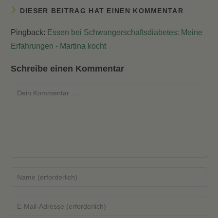
DIESER BEITRAG HAT EINEN KOMMENTAR
Pingback:
Essen bei Schwangerschaftsdiabetes: Meine
Erfahrungen - Martina kocht
Schreibe einen Kommentar
Kommentieren
Gib
deinen
Namen
Gib
oder
deine