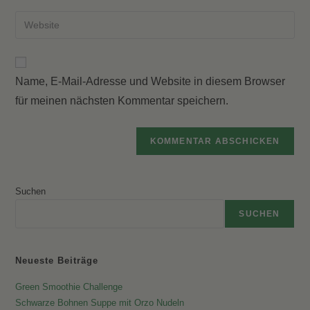
Benutzernamen
E-
Gib
zum
Mail-
deine
Kommentieren
Adresse
Website-
ein
zum
URL
Kommentieren
Name, E-Mail-Adresse und Website in diesem Browser
ein
ein
für meinen nächsten Kommentar speichern.
(optional)
Suchen
SUCHEN
Neueste Beiträge
Green Smoothie Challenge
Schwarze Bohnen Suppe mit Orzo Nudeln