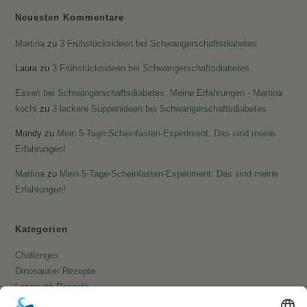
Neuesten Kommentare
Martina
zu
3 Frühstücksideen bei Schwangerschaftsdiabetes
Laura
zu
3 Frühstücksideen bei Schwangerschaftsdiabetes
Essen bei Schwangerschaftsdiabetes: Meine Erfahrungen - Martina
kocht
zu
3 leckere Suppenideen bei Schwangerschaftsdiabetes
Mandy
zu
Mein 5-Tage-Scheinfasten-Experiment: Das sind meine
Erfahrungen!
Martina
zu
Mein 5-Tage-Scheinfasten-Experiment: Das sind meine
Erfahrungen!
Kategorien
Challenges
Dinosaurier Rezepte
Longevità Rezepte
Pfannkuchen & Co.