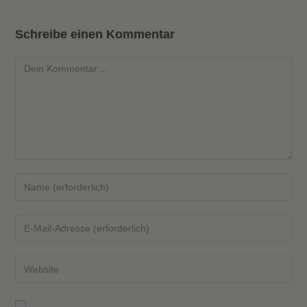
Schreibe einen Kommentar
Kommentieren
Gib
deinen
Namen
Gib
oder
deine
Benutzernamen
E-
Gib
zum
Mail-
deine
Kommentieren
Adresse
Website-
ein