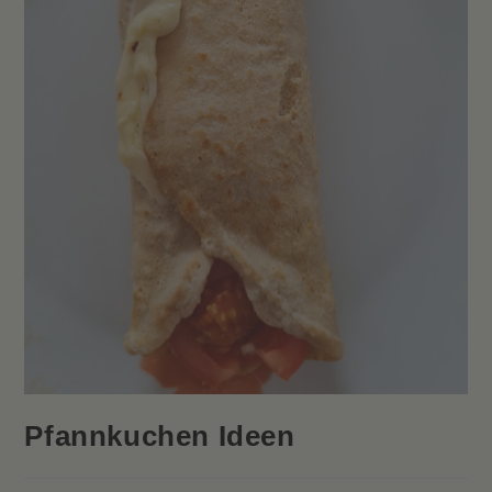
Pfannkuchen Ideen