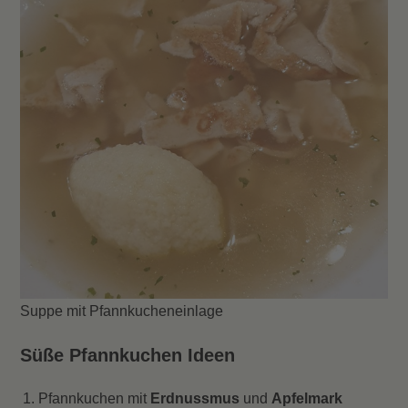
Suppe mit Pfannkucheneinlage
Süße Pfannkuchen Ideen
Pfannkuchen mit
Erdnussmus
und
Apfelmark