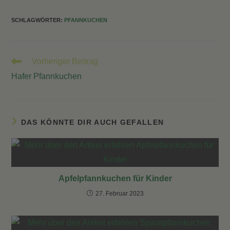
SCHLAGWÖRTER
:
PFANNKUCHEN
Weitere
Vorheriger Beitrag
Artikel
Hafer Pfannkuchen
ansehen
DAS KÖNNTE DIR AUCH GEFALLEN
Apfelpfannkuchen für Kinder
27. Februar 2023