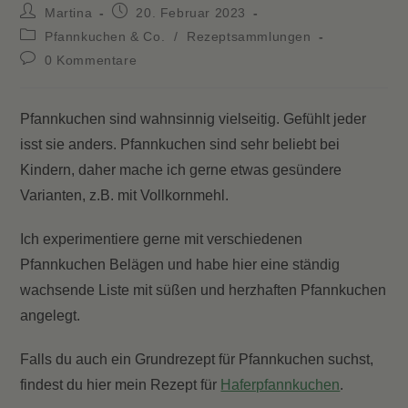
Beitrags-
Beitrag
Martina
20. Februar 2023
Autor:
veröffentlicht:
Beitrags-
Pfannkuchen & Co.
/
Rezeptsammlungen
Kategorie:
Beitrags-
0 Kommentare
Kommentare:
Pfannkuchen sind wahnsinnig vielseitig. Gefühlt jeder
isst sie anders. Pfannkuchen sind sehr beliebt bei
Kindern, daher mache ich gerne etwas gesündere
Varianten, z.B. mit Vollkornmehl.
Ich experimentiere gerne mit verschiedenen
Pfannkuchen Belägen und habe hier eine ständig
wachsende Liste mit süßen und herzhaften Pfannkuchen
angelegt.
Falls du auch ein Grundrezept für Pfannkuchen suchst,
findest du hier mein Rezept für
Haferpfannkuchen
.