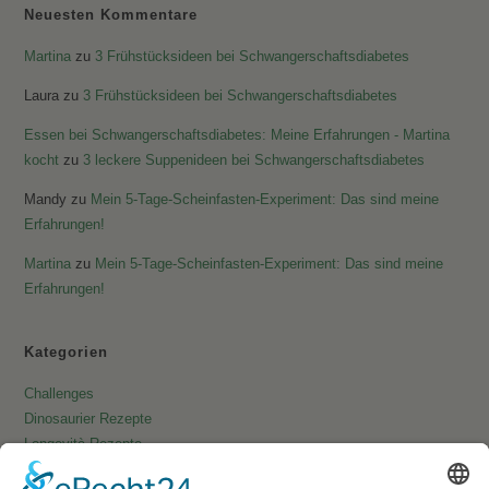
Neuesten Kommentare
Martina
zu
3 Frühstücksideen bei Schwangerschaftsdiabetes
Laura
zu
3 Frühstücksideen bei Schwangerschaftsdiabetes
Essen bei Schwangerschaftsdiabetes: Meine Erfahrungen - Martina
kocht
zu
3 leckere Suppenideen bei Schwangerschaftsdiabetes
Mandy
zu
Mein 5-Tage-Scheinfasten-Experiment: Das sind meine
Erfahrungen!
Martina
zu
Mein 5-Tage-Scheinfasten-Experiment: Das sind meine
Erfahrungen!
Kategorien
Challenges
Dinosaurier Rezepte
Longevità Rezepte
Pfannkuchen & Co.