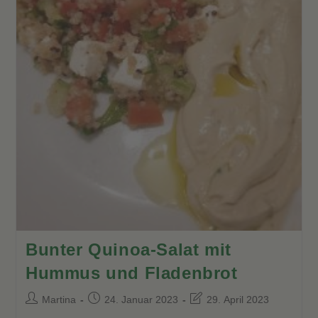
Bunter Quinoa-Salat mit
Hummus und Fladenbrot
Beitrags-
Beitrag
Beitrag
Martina
24. Januar 2023
29. April 2023
Autor:
veröffentlicht:
zuletzt