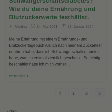
Schwangerschaftsdiabetes?
Wie du deine Ernährung und
Blutzuckerwerte festhältst.
Beitrags-
Beitrag
Beitrag
Martina
14. Mai 2021
28. Januar 2024
Autor:
veröffentlicht:
zuletzt
geändert
Meine Erfahrung mit einem Ernährungs- und
am:
Blutzuckertagebuch Als ich nach meinem Zuckertest
erfahren habe, dass ich Schwangerschaftsdiabetes
habe, war ich erstmal ziemlich geschockt! So richtig
beschäftigt hatte ich mich vorher…
Schwangerschaftsdiabetes?
Weiterlesen
Wie
Du
Deine
Ernährung
1
2
3
Gehe zur vorherigen Seite
Und
Blutzuckerwerte
Festhältst.
Suchen