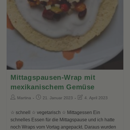
Mittagspausen-Wrap mit
mexikanischem Gemüse
Beitrags-
Beitrag
Beitrag
Martina
21. Januar 2023
4. April 2023
Autor:
veröffentlicht:
zuletzt
geändert
☆ schnell ☆ vegetarisch ☆ Mittagessen Ein
am:
schnelles Essen für die Mittagspause und ich hatte
noch Wraps vom Vortag angepackt. Daraus wurden