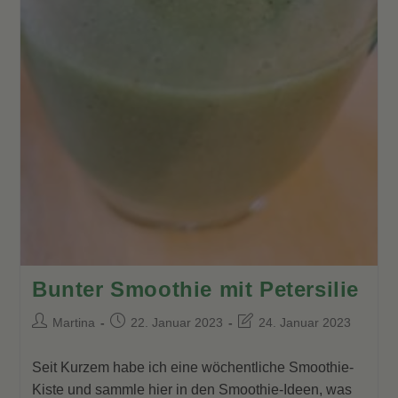
Bunter Smoothie mit Petersilie
Beitrags-
Beitrag
Beitrag
Martina
22. Januar 2023
24. Januar 2023
Autor:
veröffentlicht:
zuletzt
geändert
Seit Kurzem habe ich eine wöchentliche Smoothie-
am:
Kiste und sammle hier in den Smoothie-Ideen, was