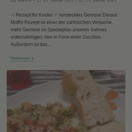
Autor:
veröffentlicht:
zuletzt
geändert
☆ Rezept für Kinder ☆ verstecktes Gemüse Dieses
am:
Muffin Rezept ist einer der zahlreichen Versuche,
mehr Gemüse im Speiseplan unseres Sohnes
unterzubringen, hier in Form einer Zucchini.
Außerdem ist das…
Zucchini
Weiterlesen
Nuss
Muffins