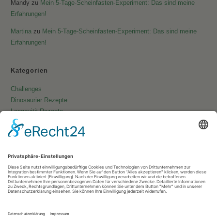
Mandy
zu
Mein 5-Tage-Scheinfasten-Experiment: Das sind meine
Erfahrungen!
Martina
zu
Mein 5-Tage-Scheinfasten-Experiment: Das sind meine
Erfahrungen!
Kategorien
Challenges
Dinosaurier Rezepte
Longevità Rezepte
Pfannkuchen & Co.
Rezeptsammlungen
Rückblicke
Schwangerschaftsdiabetes
Uncategorized
Vegane Rezepte
Vegetarische Rezepte