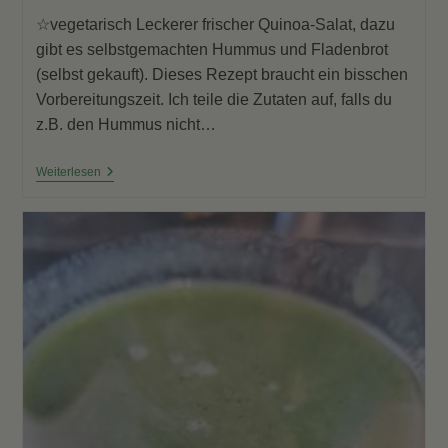
geändert
☆vegetarisch Leckerer frischer Quinoa-Salat, dazu
am:
gibt es selbstgemachten Hummus und Fladenbrot
(selbst gekauft). Dieses Rezept braucht ein bisschen
Vorbereitungszeit. Ich teile die Zutaten auf, falls du
z.B. den Hummus nicht…
Bunter
Weiterlesen
Quinoa-
Salat
Mit
Hummus
Und
Fladenbrot